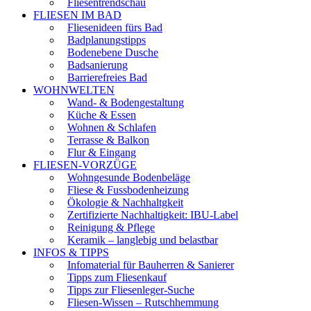
Fliesentrendschau
FLIESEN IM BAD
Fliesenideen fürs Bad
Badplanungstipps
Bodenebene Dusche
Badsanierung
Barrierefreies Bad
WOHNWELTEN
Wand- & Bodengestaltung
Küche & Essen
Wohnen & Schlafen
Terrasse & Balkon
Flur & Eingang
FLIESEN-VORZÜGE
Wohngesunde Bodenbeläge
Fliese & Fussbodenheizung
Ökologie & Nachhaltgkeit
Zertifizierte Nachhaltigkeit: IBU-Label
Reinigung & Pflege
Keramik – langlebig und belastbar
INFOS & TIPPS
Infomaterial für Bauherren & Sanierer
Tipps zum Fliesenkauf
Tipps zur Fliesenleger-Suche
Fliesen-Wissen – Rutschhemmung