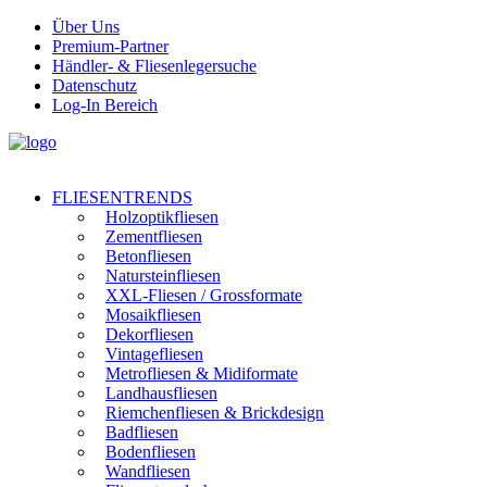
Über Uns
Premium-Partner
Händler- & Fliesenlegersuche
Datenschutz
Log-In Bereich
FLIESENTRENDS
Holzoptikfliesen
Zementfliesen
Betonfliesen
Natursteinfliesen
XXL-Fliesen / Grossformate
Mosaikfliesen
Dekorfliesen
Vintagefliesen
Metrofliesen & Midiformate
Landhausfliesen
Riemchenfliesen & Brickdesign
Badfliesen
Bodenfliesen
Wandfliesen