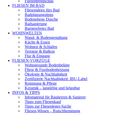
Fliesentrendschau
FLIESEN IM BAD
Fliesenideen fürs Bad
Badplanungstipps
Bodenebene Dusche
Badsanierung
Barrierefreies Bad
WOHNWELTEN
Wand- & Bodengestaltung
Küche & Essen
Wohnen & Schlafen
Terrasse & Balkon
Flur & Eingang
FLIESEN-VORZÜGE
Wohngesunde Bodenbeläge
Fliese & Fussbodenheizung
Ökologie & Nachhaltgkeit
Zertifizierte Nachhaltigkeit: IBU-Label
Reinigung & Pflege
Keramik – langlebig und belastbar
INFOS & TIPPS
Infomaterial für Bauherren & Sanierer
Tipps zum Fliesenkauf
Tipps zur Fliesenleger-Suche
Fliesen-Wissen – Rutschhemmung