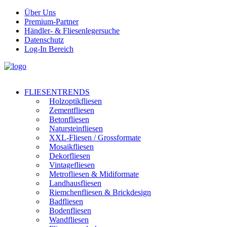
Über Uns
Premium-Partner
Händler- & Fliesenlegersuche
Datenschutz
Log-In Bereich
FLIESENTRENDS
Holzoptikfliesen
Zementfliesen
Betonfliesen
Natursteinfliesen
XXL-Fliesen / Grossformate
Mosaikfliesen
Dekorfliesen
Vintagefliesen
Metrofliesen & Midiformate
Landhausfliesen
Riemchenfliesen & Brickdesign
Badfliesen
Bodenfliesen
Wandfliesen