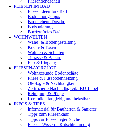
Fliesentrendschau
FLIESEN IM BAD
Fliesenideen fürs Bad
Badplanungstipps
Bodenebene Dusche
Badsanierung
Barrierefreies Bad
WOHNWELTEN
Wand- & Bodengestaltung
Küche & Essen
Wohnen & Schlafen
Terrasse & Balkon
Flur & Eingang
FLIESEN-VORZÜGE
Wohngesunde Bodenbeläge
Fliese & Fussbodenheizung
Ökologie & Nachhaltgkeit
Zertifizierte Nachhaltigkeit: IBU-Label
Reinigung & Pflege
Keramik – langlebig und belastbar
INFOS & TIPPS
Infomaterial für Bauherren & Sanierer
Tipps zum Fliesenkauf
Tipps zur Fliesenleger-Suche
Fliesen-Wissen – Rutschhemmung