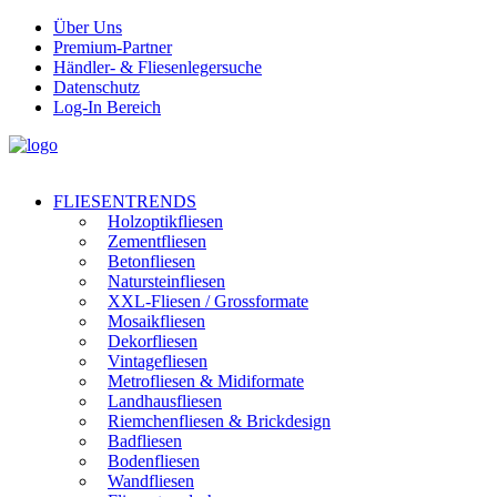
Über Uns
Premium-Partner
Händler- & Fliesenlegersuche
Datenschutz
Log-In Bereich
FLIESENTRENDS
Holzoptikfliesen
Zementfliesen
Betonfliesen
Natursteinfliesen
XXL-Fliesen / Grossformate
Mosaikfliesen
Dekorfliesen
Vintagefliesen
Metrofliesen & Midiformate
Landhausfliesen
Riemchenfliesen & Brickdesign
Badfliesen
Bodenfliesen
Wandfliesen