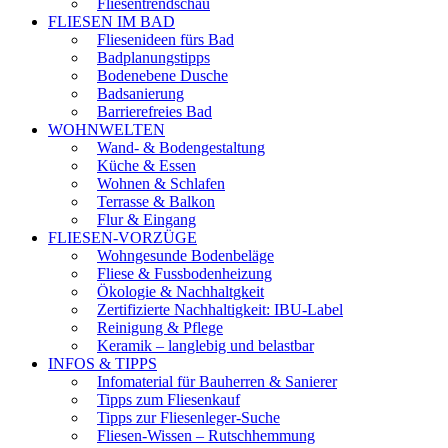
Fliesentrendschau
FLIESEN IM BAD
Fliesenideen fürs Bad
Badplanungstipps
Bodenebene Dusche
Badsanierung
Barrierefreies Bad
WOHNWELTEN
Wand- & Bodengestaltung
Küche & Essen
Wohnen & Schlafen
Terrasse & Balkon
Flur & Eingang
FLIESEN-VORZÜGE
Wohngesunde Bodenbeläge
Fliese & Fussbodenheizung
Ökologie & Nachhaltgkeit
Zertifizierte Nachhaltigkeit: IBU-Label
Reinigung & Pflege
Keramik – langlebig und belastbar
INFOS & TIPPS
Infomaterial für Bauherren & Sanierer
Tipps zum Fliesenkauf
Tipps zur Fliesenleger-Suche
Fliesen-Wissen – Rutschhemmung