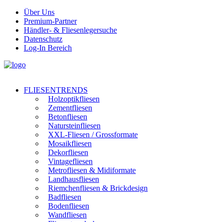
Über Uns
Premium-Partner
Händler- & Fliesenlegersuche
Datenschutz
Log-In Bereich
FLIESENTRENDS
Holzoptikfliesen
Zementfliesen
Betonfliesen
Natursteinfliesen
XXL-Fliesen / Grossformate
Mosaikfliesen
Dekorfliesen
Vintagefliesen
Metrofliesen & Midiformate
Landhausfliesen
Riemchenfliesen & Brickdesign
Badfliesen
Bodenfliesen
Wandfliesen