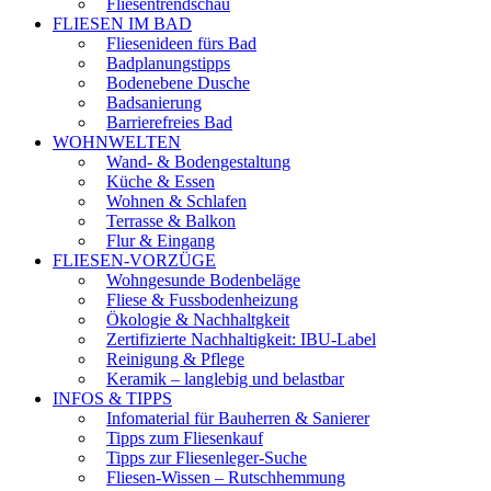
Fliesentrendschau
FLIESEN IM BAD
Fliesenideen fürs Bad
Badplanungstipps
Bodenebene Dusche
Badsanierung
Barrierefreies Bad
WOHNWELTEN
Wand- & Bodengestaltung
Küche & Essen
Wohnen & Schlafen
Terrasse & Balkon
Flur & Eingang
FLIESEN-VORZÜGE
Wohngesunde Bodenbeläge
Fliese & Fussbodenheizung
Ökologie & Nachhaltgkeit
Zertifizierte Nachhaltigkeit: IBU-Label
Reinigung & Pflege
Keramik – langlebig und belastbar
INFOS & TIPPS
Infomaterial für Bauherren & Sanierer
Tipps zum Fliesenkauf
Tipps zur Fliesenleger-Suche
Fliesen-Wissen – Rutschhemmung