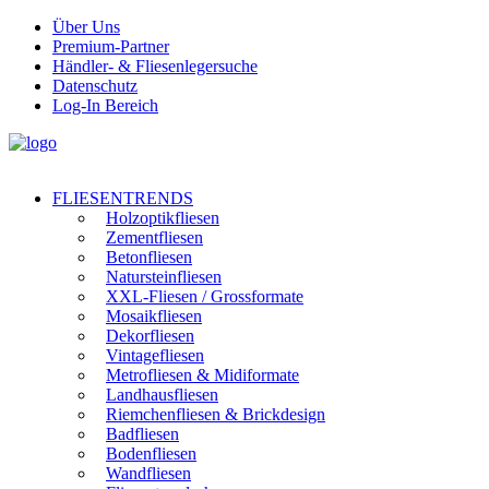
Über Uns
Premium-Partner
Händler- & Fliesenlegersuche
Datenschutz
Log-In Bereich
FLIESENTRENDS
Holzoptikfliesen
Zementfliesen
Betonfliesen
Natursteinfliesen
XXL-Fliesen / Grossformate
Mosaikfliesen
Dekorfliesen
Vintagefliesen
Metrofliesen & Midiformate
Landhausfliesen
Riemchenfliesen & Brickdesign
Badfliesen
Bodenfliesen
Wandfliesen