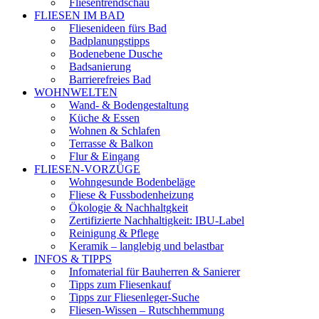
Fliesentrendschau
FLIESEN IM BAD
Fliesenideen fürs Bad
Badplanungstipps
Bodenebene Dusche
Badsanierung
Barrierefreies Bad
WOHNWELTEN
Wand- & Bodengestaltung
Küche & Essen
Wohnen & Schlafen
Terrasse & Balkon
Flur & Eingang
FLIESEN-VORZÜGE
Wohngesunde Bodenbeläge
Fliese & Fussbodenheizung
Ökologie & Nachhaltgkeit
Zertifizierte Nachhaltigkeit: IBU-Label
Reinigung & Pflege
Keramik – langlebig und belastbar
INFOS & TIPPS
Infomaterial für Bauherren & Sanierer
Tipps zum Fliesenkauf
Tipps zur Fliesenleger-Suche
Fliesen-Wissen – Rutschhemmung