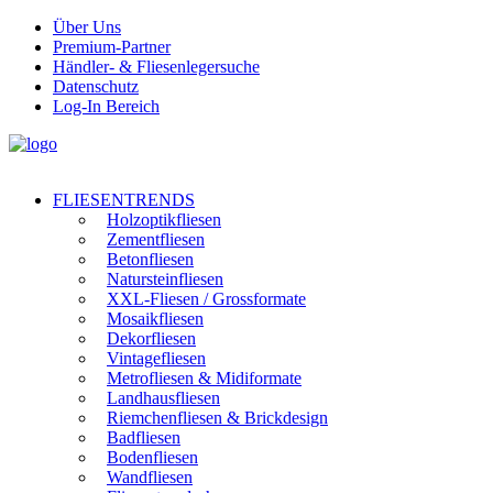
Über Uns
Premium-Partner
Händler- & Fliesenlegersuche
Datenschutz
Log-In Bereich
FLIESENTRENDS
Holzoptikfliesen
Zementfliesen
Betonfliesen
Natursteinfliesen
XXL-Fliesen / Grossformate
Mosaikfliesen
Dekorfliesen
Vintagefliesen
Metrofliesen & Midiformate
Landhausfliesen
Riemchenfliesen & Brickdesign
Badfliesen
Bodenfliesen
Wandfliesen