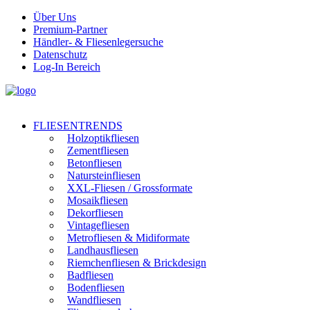
Über Uns
Premium-Partner
Händler- & Fliesenlegersuche
Datenschutz
Log-In Bereich
FLIESENTRENDS
Holzoptikfliesen
Zementfliesen
Betonfliesen
Natursteinfliesen
XXL-Fliesen / Grossformate
Mosaikfliesen
Dekorfliesen
Vintagefliesen
Metrofliesen & Midiformate
Landhausfliesen
Riemchenfliesen & Brickdesign
Badfliesen
Bodenfliesen
Wandfliesen