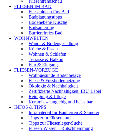
Fliesentrendschau
FLIESEN IM BAD
Fliesenideen fürs Bad
Badplanungstipps
Bodenebene Dusche
Badsanierung
Barrierefreies Bad
WOHNWELTEN
Wand- & Bodengestaltung
Küche & Essen
Wohnen & Schlafen
Terrasse & Balkon
Flur & Eingang
FLIESEN-VORZÜGE
Wohngesunde Bodenbeläge
Fliese & Fussbodenheizung
Ökologie & Nachhaltgkeit
Zertifizierte Nachhaltigkeit: IBU-Label
Reinigung & Pflege
Keramik – langlebig und belastbar
INFOS & TIPPS
Infomaterial für Bauherren & Sanierer
Tipps zum Fliesenkauf
Tipps zur Fliesenleger-Suche
Fliesen-Wissen – Rutschhemmung