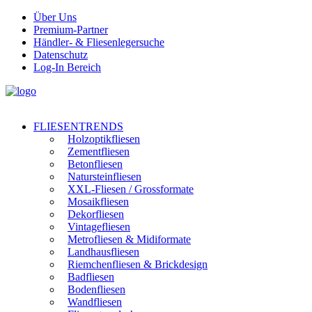
Über Uns
Premium-Partner
Händler- & Fliesenlegersuche
Datenschutz
Log-In Bereich
FLIESENTRENDS
Holzoptikfliesen
Zementfliesen
Betonfliesen
Natursteinfliesen
XXL-Fliesen / Grossformate
Mosaikfliesen
Dekorfliesen
Vintagefliesen
Metrofliesen & Midiformate
Landhausfliesen
Riemchenfliesen & Brickdesign
Badfliesen
Bodenfliesen
Wandfliesen