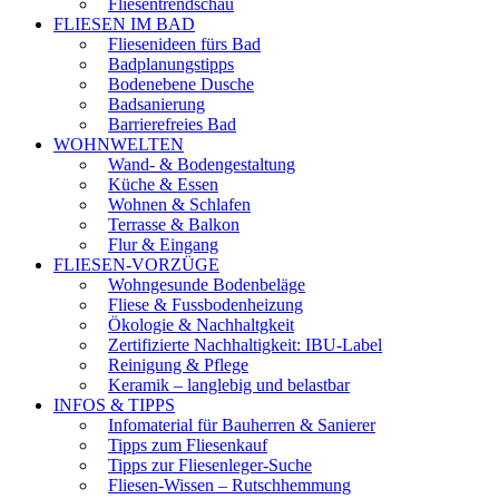
Fliesentrendschau
FLIESEN IM BAD
Fliesenideen fürs Bad
Badplanungstipps
Bodenebene Dusche
Badsanierung
Barrierefreies Bad
WOHNWELTEN
Wand- & Bodengestaltung
Küche & Essen
Wohnen & Schlafen
Terrasse & Balkon
Flur & Eingang
FLIESEN-VORZÜGE
Wohngesunde Bodenbeläge
Fliese & Fussbodenheizung
Ökologie & Nachhaltgkeit
Zertifizierte Nachhaltigkeit: IBU-Label
Reinigung & Pflege
Keramik – langlebig und belastbar
INFOS & TIPPS
Infomaterial für Bauherren & Sanierer
Tipps zum Fliesenkauf
Tipps zur Fliesenleger-Suche
Fliesen-Wissen – Rutschhemmung