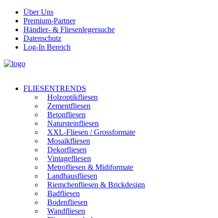
Über Uns
Premium-Partner
Händler- & Fliesenlegersuche
Datenschutz
Log-In Bereich
FLIESENTRENDS
Holzoptikfliesen
Zementfliesen
Betonfliesen
Natursteinfliesen
XXL-Fliesen / Grossformate
Mosaikfliesen
Dekorfliesen
Vintagefliesen
Metrofliesen & Midiformate
Landhausfliesen
Riemchenfliesen & Brickdesign
Badfliesen
Bodenfliesen
Wandfliesen