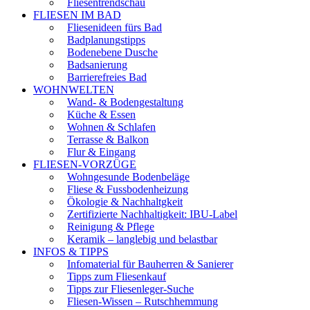
Fliesentrendschau
FLIESEN IM BAD
Fliesenideen fürs Bad
Badplanungstipps
Bodenebene Dusche
Badsanierung
Barrierefreies Bad
WOHNWELTEN
Wand- & Bodengestaltung
Küche & Essen
Wohnen & Schlafen
Terrasse & Balkon
Flur & Eingang
FLIESEN-VORZÜGE
Wohngesunde Bodenbeläge
Fliese & Fussbodenheizung
Ökologie & Nachhaltgkeit
Zertifizierte Nachhaltigkeit: IBU-Label
Reinigung & Pflege
Keramik – langlebig und belastbar
INFOS & TIPPS
Infomaterial für Bauherren & Sanierer
Tipps zum Fliesenkauf
Tipps zur Fliesenleger-Suche
Fliesen-Wissen – Rutschhemmung