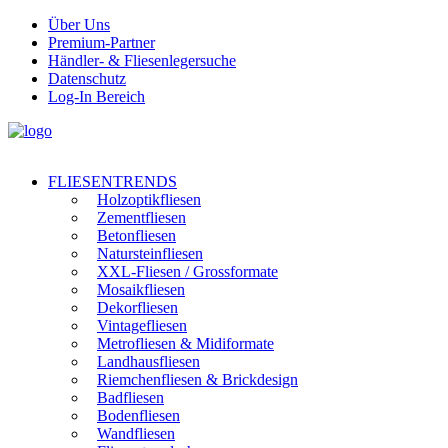
Über Uns
Premium-Partner
Händler- & Fliesenlegersuche
Datenschutz
Log-In Bereich
FLIESENTRENDS
Holzoptikfliesen
Zementfliesen
Betonfliesen
Natursteinfliesen
XXL-Fliesen / Grossformate
Mosaikfliesen
Dekorfliesen
Vintagefliesen
Metrofliesen & Midiformate
Landhausfliesen
Riemchenfliesen & Brickdesign
Badfliesen
Bodenfliesen
Wandfliesen