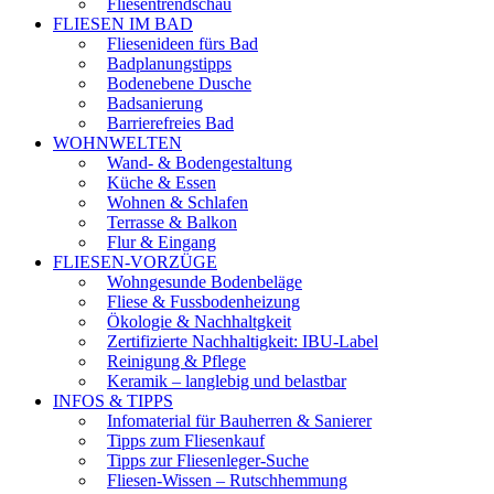
Fliesentrendschau
FLIESEN IM BAD
Fliesenideen fürs Bad
Badplanungstipps
Bodenebene Dusche
Badsanierung
Barrierefreies Bad
WOHNWELTEN
Wand- & Bodengestaltung
Küche & Essen
Wohnen & Schlafen
Terrasse & Balkon
Flur & Eingang
FLIESEN-VORZÜGE
Wohngesunde Bodenbeläge
Fliese & Fussbodenheizung
Ökologie & Nachhaltgkeit
Zertifizierte Nachhaltigkeit: IBU-Label
Reinigung & Pflege
Keramik – langlebig und belastbar
INFOS & TIPPS
Infomaterial für Bauherren & Sanierer
Tipps zum Fliesenkauf
Tipps zur Fliesenleger-Suche
Fliesen-Wissen – Rutschhemmung