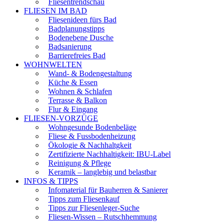
Fliesentrendschau
FLIESEN IM BAD
Fliesenideen fürs Bad
Badplanungstipps
Bodenebene Dusche
Badsanierung
Barrierefreies Bad
WOHNWELTEN
Wand- & Bodengestaltung
Küche & Essen
Wohnen & Schlafen
Terrasse & Balkon
Flur & Eingang
FLIESEN-VORZÜGE
Wohngesunde Bodenbeläge
Fliese & Fussbodenheizung
Ökologie & Nachhaltgkeit
Zertifizierte Nachhaltigkeit: IBU-Label
Reinigung & Pflege
Keramik – langlebig und belastbar
INFOS & TIPPS
Infomaterial für Bauherren & Sanierer
Tipps zum Fliesenkauf
Tipps zur Fliesenleger-Suche
Fliesen-Wissen – Rutschhemmung