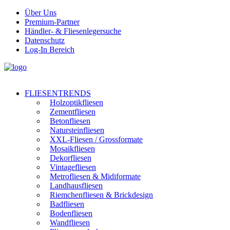
Über Uns
Premium-Partner
Händler- & Fliesenlegersuche
Datenschutz
Log-In Bereich
FLIESENTRENDS
Holzoptikfliesen
Zementfliesen
Betonfliesen
Natursteinfliesen
XXL-Fliesen / Grossformate
Mosaikfliesen
Dekorfliesen
Vintagefliesen
Metrofliesen & Midiformate
Landhausfliesen
Riemchenfliesen & Brickdesign
Badfliesen
Bodenfliesen
Wandfliesen