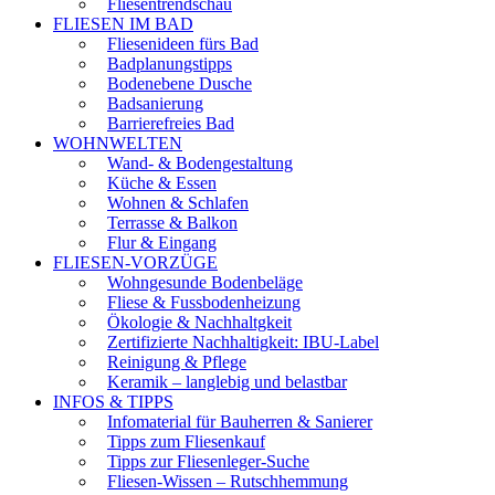
Fliesentrendschau
FLIESEN IM BAD
Fliesenideen fürs Bad
Badplanungstipps
Bodenebene Dusche
Badsanierung
Barrierefreies Bad
WOHNWELTEN
Wand- & Bodengestaltung
Küche & Essen
Wohnen & Schlafen
Terrasse & Balkon
Flur & Eingang
FLIESEN-VORZÜGE
Wohngesunde Bodenbeläge
Fliese & Fussbodenheizung
Ökologie & Nachhaltgkeit
Zertifizierte Nachhaltigkeit: IBU-Label
Reinigung & Pflege
Keramik – langlebig und belastbar
INFOS & TIPPS
Infomaterial für Bauherren & Sanierer
Tipps zum Fliesenkauf
Tipps zur Fliesenleger-Suche
Fliesen-Wissen – Rutschhemmung