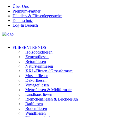
Über Uns
Premium-Partner
Händler- & Fliesenlegersuche
Datenschutz
Log-In Bereich
FLIESENTRENDS
Holzoptikfliesen
Zementfliesen
Betonfliesen
Natursteinfliesen
XXL-Fliesen / Grossformate
Mosaikfliesen
Dekorfliesen
Vintagefliesen
Metrofliesen & Midiformate
Landhausfliesen
Riemchenfliesen & Brickdesign
Badfliesen
Bodenfliesen
Wandfliesen