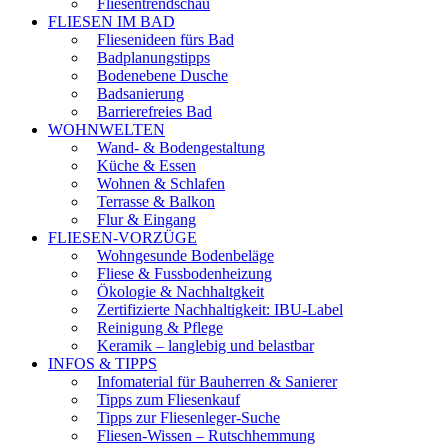
Fliesentrendschau
FLIESEN IM BAD
Fliesenideen fürs Bad
Badplanungstipps
Bodenebene Dusche
Badsanierung
Barrierefreies Bad
WOHNWELTEN
Wand- & Bodengestaltung
Küche & Essen
Wohnen & Schlafen
Terrasse & Balkon
Flur & Eingang
FLIESEN-VORZÜGE
Wohngesunde Bodenbeläge
Fliese & Fussbodenheizung
Ökologie & Nachhaltgkeit
Zertifizierte Nachhaltigkeit: IBU-Label
Reinigung & Pflege
Keramik – langlebig und belastbar
INFOS & TIPPS
Infomaterial für Bauherren & Sanierer
Tipps zum Fliesenkauf
Tipps zur Fliesenleger-Suche
Fliesen-Wissen – Rutschhemmung