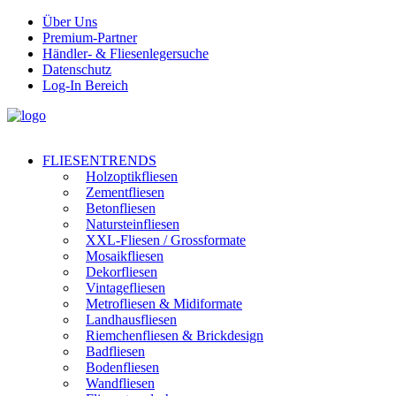
Über Uns
Premium-Partner
Händler- & Fliesenlegersuche
Datenschutz
Log-In Bereich
FLIESENTRENDS
Holzoptikfliesen
Zementfliesen
Betonfliesen
Natursteinfliesen
XXL-Fliesen / Grossformate
Mosaikfliesen
Dekorfliesen
Vintagefliesen
Metrofliesen & Midiformate
Landhausfliesen
Riemchenfliesen & Brickdesign
Badfliesen
Bodenfliesen
Wandfliesen