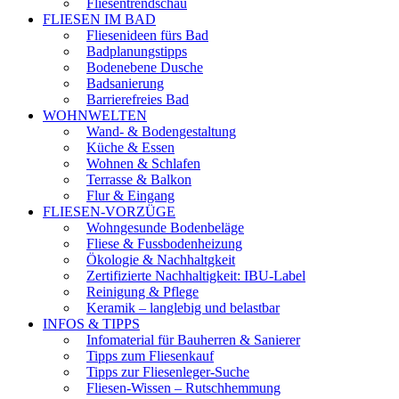
Fliesentrendschau
FLIESEN IM BAD
Fliesenideen fürs Bad
Badplanungstipps
Bodenebene Dusche
Badsanierung
Barrierefreies Bad
WOHNWELTEN
Wand- & Bodengestaltung
Küche & Essen
Wohnen & Schlafen
Terrasse & Balkon
Flur & Eingang
FLIESEN-VORZÜGE
Wohngesunde Bodenbeläge
Fliese & Fussbodenheizung
Ökologie & Nachhaltgkeit
Zertifizierte Nachhaltigkeit: IBU-Label
Reinigung & Pflege
Keramik – langlebig und belastbar
INFOS & TIPPS
Infomaterial für Bauherren & Sanierer
Tipps zum Fliesenkauf
Tipps zur Fliesenleger-Suche
Fliesen-Wissen – Rutschhemmung