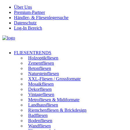
Über Uns
Premium-Partner
Händler- & Fliesenlegersuche
Datenschutz
Log-In Bereich
FLIESENTRENDS
Holzoptikfliesen
Zementfliesen
Betonfliesen
Natursteinfliesen
XXL-Fliesen / Grossformate
Mosaikfliesen
Dekorfliesen
Vintagefliesen
Metrofliesen & Midiformate
Landhausfliesen
Riemchenfliesen & Brickdesign
Badfliesen
Bodenfliesen
Wandfliesen