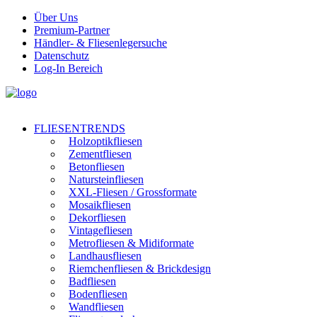
Über Uns
Premium-Partner
Händler- & Fliesenlegersuche
Datenschutz
Log-In Bereich
FLIESENTRENDS
Holzoptikfliesen
Zementfliesen
Betonfliesen
Natursteinfliesen
XXL-Fliesen / Grossformate
Mosaikfliesen
Dekorfliesen
Vintagefliesen
Metrofliesen & Midiformate
Landhausfliesen
Riemchenfliesen & Brickdesign
Badfliesen
Bodenfliesen
Wandfliesen