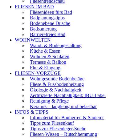
Fliesentrendschau
FLIESEN IM BAD
Fliesenideen fürs Bad
Badplanungstipps
Bodenebene Dusche
Badsanierung
Barrierefreies Bad
WOHNWELTEN
Wand- & Bodengestaltung
Küche & Essen
Wohnen & Schlafen
Terrasse & Balkon
Flur & Eingang
FLIESEN-VORZÜGE
Wohngesunde Bodenbeläge
Fliese & Fussbodenheizung
Ökologie & Nachhaltgkeit
Zertifizierte Nachhaltigkeit: IBU-Label
Reinigung & Pflege
Keramik – langlebig und belastbar
INFOS & TIPPS
Infomaterial für Bauherren & Sanierer
Tipps zum Fliesenkauf
Tipps zur Fliesenleger-Suche
Fliesen-Wissen – Rutschhemmung