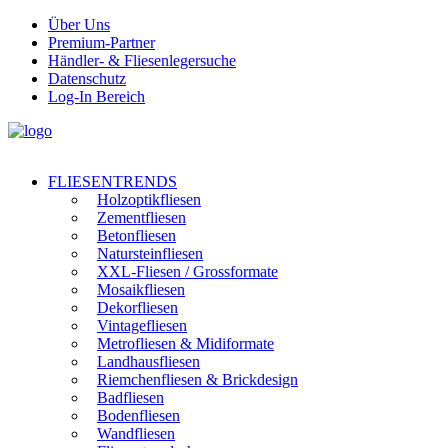
Über Uns
Premium-Partner
Händler- & Fliesenlegersuche
Datenschutz
Log-In Bereich
FLIESENTRENDS
Holzoptikfliesen
Zementfliesen
Betonfliesen
Natursteinfliesen
XXL-Fliesen / Grossformate
Mosaikfliesen
Dekorfliesen
Vintagefliesen
Metrofliesen & Midiformate
Landhausfliesen
Riemchenfliesen & Brickdesign
Badfliesen
Bodenfliesen
Wandfliesen