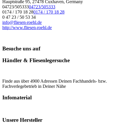
Hauptstraße 95, 27478 Cuxhaven, Germany
04723/505333
04723/505333
0174 / 170 18 28
0174 / 170 18 28
0 47 23 / 50 53 34
info@fliesen-roehl.de
http://www.fliesen-roehl.de
Besuche uns auf
Händler & Fliesenlegersuche
Finde aus über 4900 Adressen Deinen Fachhandels- bzw.
Fachverlegebetrieb in Deiner Nähe
Infomaterial
Unsere Hersteller