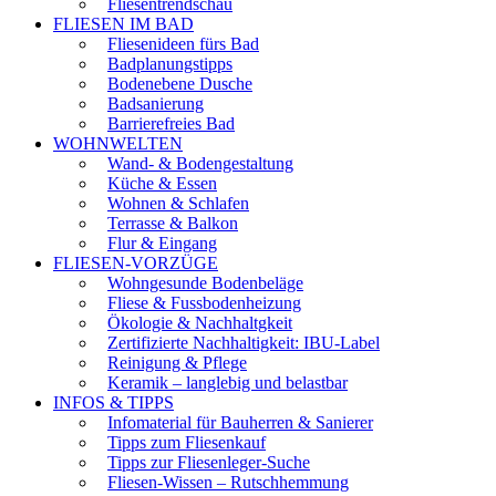
Fliesentrendschau
FLIESEN IM BAD
Fliesenideen fürs Bad
Badplanungstipps
Bodenebene Dusche
Badsanierung
Barrierefreies Bad
WOHNWELTEN
Wand- & Bodengestaltung
Küche & Essen
Wohnen & Schlafen
Terrasse & Balkon
Flur & Eingang
FLIESEN-VORZÜGE
Wohngesunde Bodenbeläge
Fliese & Fussbodenheizung
Ökologie & Nachhaltgkeit
Zertifizierte Nachhaltigkeit: IBU-Label
Reinigung & Pflege
Keramik – langlebig und belastbar
INFOS & TIPPS
Infomaterial für Bauherren & Sanierer
Tipps zum Fliesenkauf
Tipps zur Fliesenleger-Suche
Fliesen-Wissen – Rutschhemmung