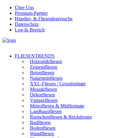
Über Uns
Premium-Partner
Händler- & Fliesenlegersuche
Datenschutz
Log-In Bereich
FLIESENTRENDS
Holzoptikfliesen
Zementfliesen
Betonfliesen
Natursteinfliesen
XXL-Fliesen / Grossformate
Mosaikfliesen
Dekorfliesen
Vintagefliesen
Metrofliesen & Midiformate
Landhausfliesen
Riemchenfliesen & Brickdesign
Badfliesen
Bodenfliesen
Wandfliesen