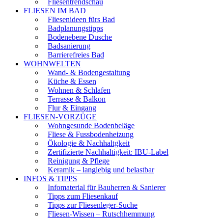
Fliesentrendschau
FLIESEN IM BAD
Fliesenideen fürs Bad
Badplanungstipps
Bodenebene Dusche
Badsanierung
Barrierefreies Bad
WOHNWELTEN
Wand- & Bodengestaltung
Küche & Essen
Wohnen & Schlafen
Terrasse & Balkon
Flur & Eingang
FLIESEN-VORZÜGE
Wohngesunde Bodenbeläge
Fliese & Fussbodenheizung
Ökologie & Nachhaltgkeit
Zertifizierte Nachhaltigkeit: IBU-Label
Reinigung & Pflege
Keramik – langlebig und belastbar
INFOS & TIPPS
Infomaterial für Bauherren & Sanierer
Tipps zum Fliesenkauf
Tipps zur Fliesenleger-Suche
Fliesen-Wissen – Rutschhemmung