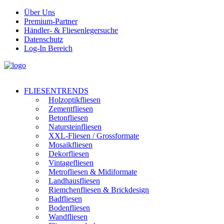
Über Uns
Premium-Partner
Händler- & Fliesenlegersuche
Datenschutz
Log-In Bereich
FLIESENTRENDS
Holzoptikfliesen
Zementfliesen
Betonfliesen
Natursteinfliesen
XXL-Fliesen / Grossformate
Mosaikfliesen
Dekorfliesen
Vintagefliesen
Metrofliesen & Midiformate
Landhausfliesen
Riemchenfliesen & Brickdesign
Badfliesen
Bodenfliesen
Wandfliesen