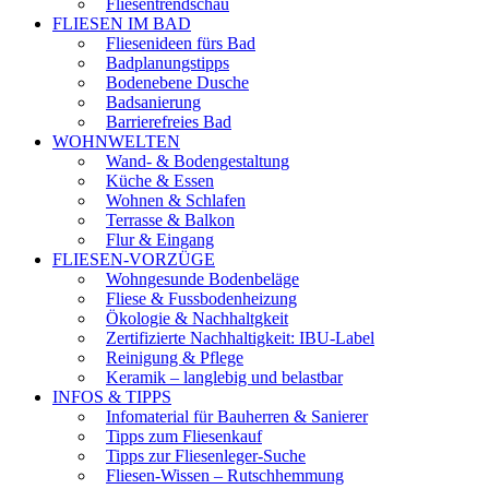
Fliesentrendschau
FLIESEN IM BAD
Fliesenideen fürs Bad
Badplanungstipps
Bodenebene Dusche
Badsanierung
Barrierefreies Bad
WOHNWELTEN
Wand- & Bodengestaltung
Küche & Essen
Wohnen & Schlafen
Terrasse & Balkon
Flur & Eingang
FLIESEN-VORZÜGE
Wohngesunde Bodenbeläge
Fliese & Fussbodenheizung
Ökologie & Nachhaltgkeit
Zertifizierte Nachhaltigkeit: IBU-Label
Reinigung & Pflege
Keramik – langlebig und belastbar
INFOS & TIPPS
Infomaterial für Bauherren & Sanierer
Tipps zum Fliesenkauf
Tipps zur Fliesenleger-Suche
Fliesen-Wissen – Rutschhemmung