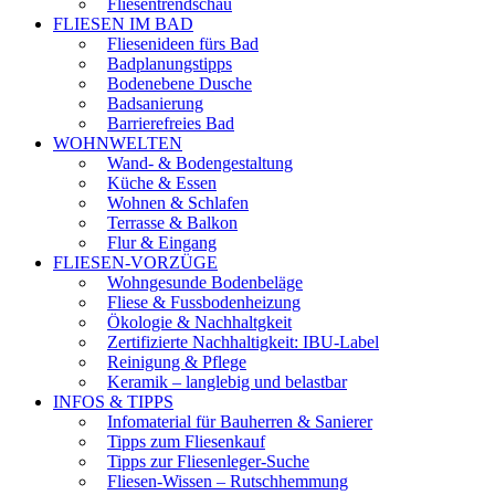
Fliesentrendschau
FLIESEN IM BAD
Fliesenideen fürs Bad
Badplanungstipps
Bodenebene Dusche
Badsanierung
Barrierefreies Bad
WOHNWELTEN
Wand- & Bodengestaltung
Küche & Essen
Wohnen & Schlafen
Terrasse & Balkon
Flur & Eingang
FLIESEN-VORZÜGE
Wohngesunde Bodenbeläge
Fliese & Fussbodenheizung
Ökologie & Nachhaltgkeit
Zertifizierte Nachhaltigkeit: IBU-Label
Reinigung & Pflege
Keramik – langlebig und belastbar
INFOS & TIPPS
Infomaterial für Bauherren & Sanierer
Tipps zum Fliesenkauf
Tipps zur Fliesenleger-Suche
Fliesen-Wissen – Rutschhemmung