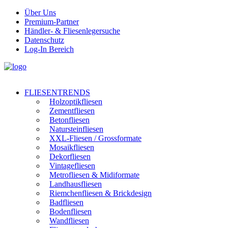
Über Uns
Premium-Partner
Händler- & Fliesenlegersuche
Datenschutz
Log-In Bereich
FLIESENTRENDS
Holzoptikfliesen
Zementfliesen
Betonfliesen
Natursteinfliesen
XXL-Fliesen / Grossformate
Mosaikfliesen
Dekorfliesen
Vintagefliesen
Metrofliesen & Midiformate
Landhausfliesen
Riemchenfliesen & Brickdesign
Badfliesen
Bodenfliesen
Wandfliesen