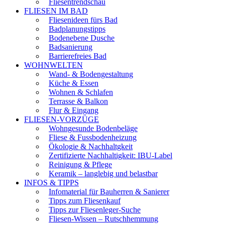
Fliesentrendschau
FLIESEN IM BAD
Fliesenideen fürs Bad
Badplanungstipps
Bodenebene Dusche
Badsanierung
Barrierefreies Bad
WOHNWELTEN
Wand- & Bodengestaltung
Küche & Essen
Wohnen & Schlafen
Terrasse & Balkon
Flur & Eingang
FLIESEN-VORZÜGE
Wohngesunde Bodenbeläge
Fliese & Fussbodenheizung
Ökologie & Nachhaltgkeit
Zertifizierte Nachhaltigkeit: IBU-Label
Reinigung & Pflege
Keramik – langlebig und belastbar
INFOS & TIPPS
Infomaterial für Bauherren & Sanierer
Tipps zum Fliesenkauf
Tipps zur Fliesenleger-Suche
Fliesen-Wissen – Rutschhemmung