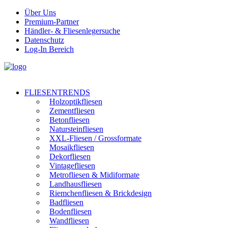
Über Uns
Premium-Partner
Händler- & Fliesenlegersuche
Datenschutz
Log-In Bereich
FLIESENTRENDS
Holzoptikfliesen
Zementfliesen
Betonfliesen
Natursteinfliesen
XXL-Fliesen / Grossformate
Mosaikfliesen
Dekorfliesen
Vintagefliesen
Metrofliesen & Midiformate
Landhausfliesen
Riemchenfliesen & Brickdesign
Badfliesen
Bodenfliesen
Wandfliesen