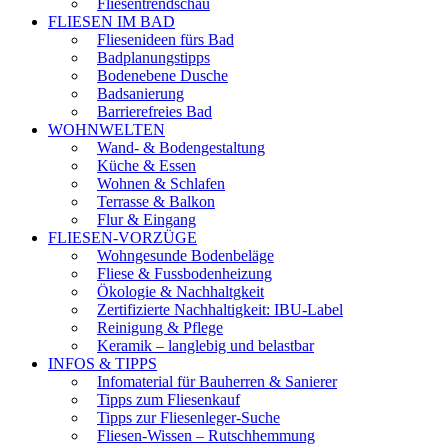
Fliesentrendschau
FLIESEN IM BAD
Fliesenideen fürs Bad
Badplanungstipps
Bodenebene Dusche
Badsanierung
Barrierefreies Bad
WOHNWELTEN
Wand- & Bodengestaltung
Küche & Essen
Wohnen & Schlafen
Terrasse & Balkon
Flur & Eingang
FLIESEN-VORZÜGE
Wohngesunde Bodenbeläge
Fliese & Fussbodenheizung
Ökologie & Nachhaltgkeit
Zertifizierte Nachhaltigkeit: IBU-Label
Reinigung & Pflege
Keramik – langlebig und belastbar
INFOS & TIPPS
Infomaterial für Bauherren & Sanierer
Tipps zum Fliesenkauf
Tipps zur Fliesenleger-Suche
Fliesen-Wissen – Rutschhemmung