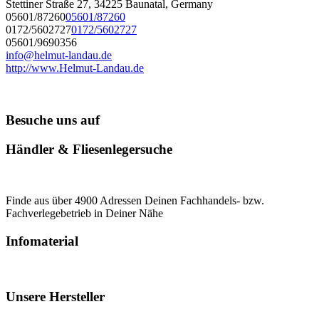
Stettiner Straße 27, 34225 Baunatal, Germany
05601/87260
05601/87260
0172/5602727
0172/5602727
05601/9690356
info@helmut-landau.de
http://www.Helmut-Landau.de
Besuche uns auf
Händler & Fliesenlegersuche
Finde aus über 4900 Adressen Deinen Fachhandels- bzw.
Fachverlegebetrieb in Deiner Nähe
Infomaterial
Unsere Hersteller