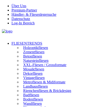
Über Uns
Premium-Partner
Händler- & Fliesenlegersuche
Datenschutz
Log-In Bereich
FLIESENTRENDS
Holzoptikfliesen
Zementfliesen
Betonfliesen
Natursteinfliesen
XXL-Fliesen / Grossformate
Mosaikfliesen
Dekorfliesen
Vintagefliesen
Metrofliesen & Midiformate
Landhausfliesen
Riemchenfliesen & Brickdesign
Badfliesen
Bodenfliesen
Wandfliesen