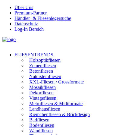
Über Uns
Premium-Partner
Händler- & Fliesenlegersuche
Datenschutz
Log-In Bereich
FLIESENTRENDS
Holzoptikfliesen
Zementfliesen
Betonfliesen
Natursteinfliesen
XXL-Fliesen / Grossformate
Mosaikfliesen
Dekorfliesen
Vintagefliesen
Metrofliesen & Midiformate
Landhausfliesen
Riemchenfliesen & Brickdesign
Badfliesen
Bodenfliesen
Wandfliesen