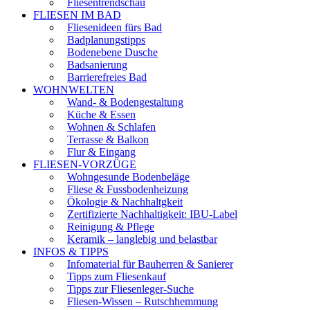
Fliesentrendschau
FLIESEN IM BAD
Fliesenideen fürs Bad
Badplanungstipps
Bodenebene Dusche
Badsanierung
Barrierefreies Bad
WOHNWELTEN
Wand- & Bodengestaltung
Küche & Essen
Wohnen & Schlafen
Terrasse & Balkon
Flur & Eingang
FLIESEN-VORZÜGE
Wohngesunde Bodenbeläge
Fliese & Fussbodenheizung
Ökologie & Nachhaltgkeit
Zertifizierte Nachhaltigkeit: IBU-Label
Reinigung & Pflege
Keramik – langlebig und belastbar
INFOS & TIPPS
Infomaterial für Bauherren & Sanierer
Tipps zum Fliesenkauf
Tipps zur Fliesenleger-Suche
Fliesen-Wissen – Rutschhemmung