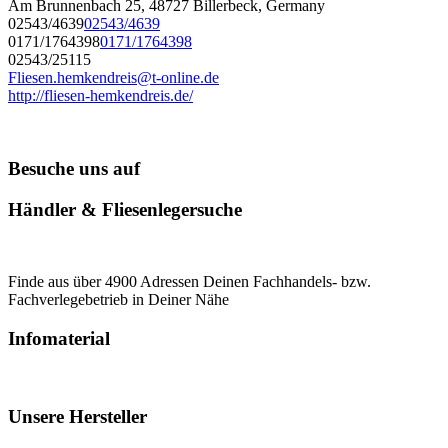
Am Brunnenbach 25, 48727 Billerbeck, Germany
02543/4639
02543/4639
0171/1764398
0171/1764398
02543/25115
Fliesen.hemkendreis@t-online.de
http://fliesen-hemkendreis.de/
Besuche uns auf
Händler & Fliesenlegersuche
Finde aus über 4900 Adressen Deinen Fachhandels- bzw.
Fachverlegebetrieb in Deiner Nähe
Infomaterial
Unsere Hersteller