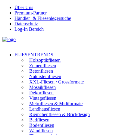
Über Uns
Premium-Partner
Händler- & Fliesenlegersuche
Datenschutz
Log-In Bereich
FLIESENTRENDS
Holzoptikfliesen
Zementfliesen
Betonfliesen
Natursteinfliesen
XXL-Fliesen / Grossformate
Mosaikfliesen
Dekorfliesen
Vintagefliesen
Metrofliesen & Midiformate
Landhausfliesen
Riemchenfliesen & Brickdesign
Badfliesen
Bodenfliesen
Wandfliesen