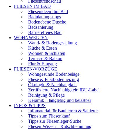
Fliesentrendschau
FLIESEN IM BAD
Fliesenideen fürs Bad
Badplanungstipps
Bodenebene Dusche
Badsanierung
Barrierefreies Bad
WOHNWELTEN
Wand- & Bodengestaltung
Küche & Essen
Wohnen & Schlafen
Terrasse & Balkon
Flur & Eingang
FLIESEN-VORZÜGE
Wohngesunde Bodenbeläge
Fliese & Fussbodenheizung
Ökologie & Nachhaltgkeit
Zertifizierte Nachhaltigkeit: IBU-Label
Reinigung & Pflege
Keramik – langlebig und belastbar
INFOS & TIPPS
Infomaterial für Bauherren & Sanierer
Tipps zum Fliesenkauf
Tipps zur Fliesenleger-Suche
Fliesen-Wissen – Rutschhemmung