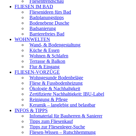
Fliesentrendschau
FLIESEN IM BAD
Fliesenideen fürs Bad
Badplanungstipps
Bodenebene Dusche
Badsanierung
Barrierefreies Bad
WOHNWELTEN
Wand- & Bodengestaltung
Küche & Essen
Wohnen & Schlafen
Terrasse & Balkon
Flur & Eingang
FLIESEN-VORZÜGE
Wohngesunde Bodenbeläge
Fliese & Fussbodenheizung
Ökologie & Nachhaltgkeit
Zertifizierte Nachhaltigkeit: IBU-Label
Reinigung & Pflege
Keramik – langlebig und belastbar
INFOS & TIPPS
Infomaterial für Bauherren & Sanierer
Tipps zum Fliesenkauf
Tipps zur Fliesenleger-Suche
Fliesen-Wissen – Rutschhemmung