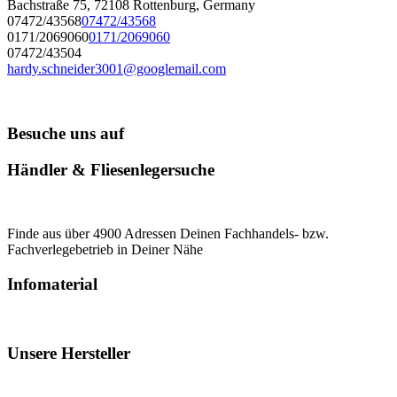
Bachstraße 75, 72108 Rottenburg, Germany
07472/43568
07472/43568
0171/2069060
0171/2069060
07472/43504
hardy.schneider3001@googlemail.com
Besuche uns auf
Händler & Fliesenlegersuche
Finde aus über 4900 Adressen Deinen Fachhandels- bzw.
Fachverlegebetrieb in Deiner Nähe
Infomaterial
Unsere Hersteller