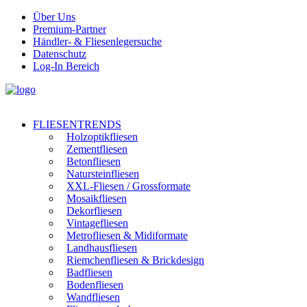
Über Uns
Premium-Partner
Händler- & Fliesenlegersuche
Datenschutz
Log-In Bereich
FLIESENTRENDS
Holzoptikfliesen
Zementfliesen
Betonfliesen
Natursteinfliesen
XXL-Fliesen / Grossformate
Mosaikfliesen
Dekorfliesen
Vintagefliesen
Metrofliesen & Midiformate
Landhausfliesen
Riemchenfliesen & Brickdesign
Badfliesen
Bodenfliesen
Wandfliesen