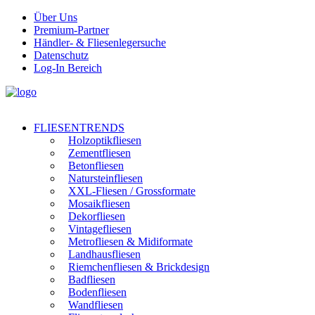
Über Uns
Premium-Partner
Händler- & Fliesenlegersuche
Datenschutz
Log-In Bereich
FLIESENTRENDS
Holzoptikfliesen
Zementfliesen
Betonfliesen
Natursteinfliesen
XXL-Fliesen / Grossformate
Mosaikfliesen
Dekorfliesen
Vintagefliesen
Metrofliesen & Midiformate
Landhausfliesen
Riemchenfliesen & Brickdesign
Badfliesen
Bodenfliesen
Wandfliesen