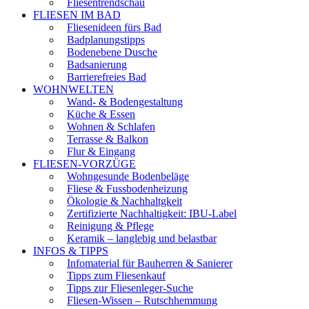
Fliesentrendschau
FLIESEN IM BAD
Fliesenideen fürs Bad
Badplanungstipps
Bodenebene Dusche
Badsanierung
Barrierefreies Bad
WOHNWELTEN
Wand- & Bodengestaltung
Küche & Essen
Wohnen & Schlafen
Terrasse & Balkon
Flur & Eingang
FLIESEN-VORZÜGE
Wohngesunde Bodenbeläge
Fliese & Fussbodenheizung
Ökologie & Nachhaltgkeit
Zertifizierte Nachhaltigkeit: IBU-Label
Reinigung & Pflege
Keramik – langlebig und belastbar
INFOS & TIPPS
Infomaterial für Bauherren & Sanierer
Tipps zum Fliesenkauf
Tipps zur Fliesenleger-Suche
Fliesen-Wissen – Rutschhemmung