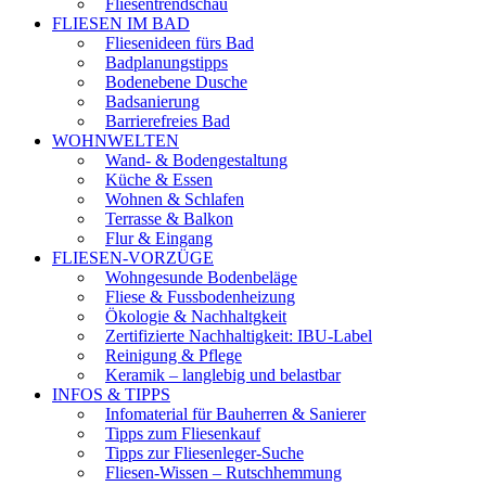
Fliesentrendschau
FLIESEN IM BAD
Fliesenideen fürs Bad
Badplanungstipps
Bodenebene Dusche
Badsanierung
Barrierefreies Bad
WOHNWELTEN
Wand- & Bodengestaltung
Küche & Essen
Wohnen & Schlafen
Terrasse & Balkon
Flur & Eingang
FLIESEN-VORZÜGE
Wohngesunde Bodenbeläge
Fliese & Fussbodenheizung
Ökologie & Nachhaltgkeit
Zertifizierte Nachhaltigkeit: IBU-Label
Reinigung & Pflege
Keramik – langlebig und belastbar
INFOS & TIPPS
Infomaterial für Bauherren & Sanierer
Tipps zum Fliesenkauf
Tipps zur Fliesenleger-Suche
Fliesen-Wissen – Rutschhemmung