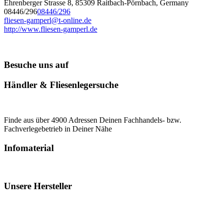
Ehrenberger Strasse 8, 85309 Raitbach-Pörnbach, Germany
08446/296
08446/296
fliesen-gamperl@t-online.de
http://www.fliesen-gamperl.de
Besuche uns auf
Händler & Fliesenlegersuche
Finde aus über 4900 Adressen Deinen Fachhandels- bzw.
Fachverlegebetrieb in Deiner Nähe
Infomaterial
Unsere Hersteller