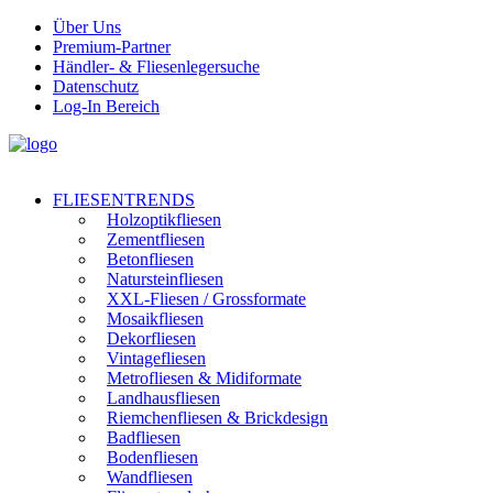
Über Uns
Premium-Partner
Händler- & Fliesenlegersuche
Datenschutz
Log-In Bereich
FLIESENTRENDS
Holzoptikfliesen
Zementfliesen
Betonfliesen
Natursteinfliesen
XXL-Fliesen / Grossformate
Mosaikfliesen
Dekorfliesen
Vintagefliesen
Metrofliesen & Midiformate
Landhausfliesen
Riemchenfliesen & Brickdesign
Badfliesen
Bodenfliesen
Wandfliesen