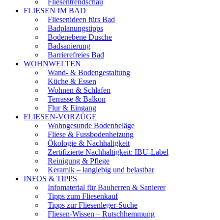
Fliesentrendschau
FLIESEN IM BAD
Fliesenideen fürs Bad
Badplanungstipps
Bodenebene Dusche
Badsanierung
Barrierefreies Bad
WOHNWELTEN
Wand- & Bodengestaltung
Küche & Essen
Wohnen & Schlafen
Terrasse & Balkon
Flur & Eingang
FLIESEN-VORZÜGE
Wohngesunde Bodenbeläge
Fliese & Fussbodenheizung
Ökologie & Nachhaltgkeit
Zertifizierte Nachhaltigkeit: IBU-Label
Reinigung & Pflege
Keramik – langlebig und belastbar
INFOS & TIPPS
Infomaterial für Bauherren & Sanierer
Tipps zum Fliesenkauf
Tipps zur Fliesenleger-Suche
Fliesen-Wissen – Rutschhemmung