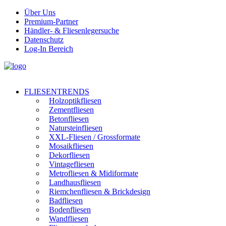
Über Uns
Premium-Partner
Händler- & Fliesenlegersuche
Datenschutz
Log-In Bereich
FLIESENTRENDS
Holzoptikfliesen
Zementfliesen
Betonfliesen
Natursteinfliesen
XXL-Fliesen / Grossformate
Mosaikfliesen
Dekorfliesen
Vintagefliesen
Metrofliesen & Midiformate
Landhausfliesen
Riemchenfliesen & Brickdesign
Badfliesen
Bodenfliesen
Wandfliesen