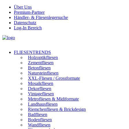
Über Uns
Premium-Partner
Händler- & Fliesenlegersuche
Datenschutz
Log-In Bereich
FLIESENTRENDS
Holzoptikfliesen
Zementfliesen
Betonfliesen
Natursteinfliesen
XXL-Fliesen / Grossformate
Mosaikfliesen
Dekorfliesen
Vintagefliesen
Metrofliesen & Midiformate
Landhausfliesen
Riemchenfliesen & Brickdesign
Badfliesen
Bodenfliesen
Wandfliesen