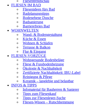
Fliesentrendschau
FLIESEN IM BAD
Fliesenideen fürs Bad
Badplanungstipps
Bodenebene Dusche
Badsanierung
Barrierefreies Bad
WOHNWELTEN
Wand- & Bodengestaltung
Küche & Essen
Wohnen & Schlafen
Terrasse & Balkon
Flur & Eingang
FLIESEN-VORZÜGE
Wohngesunde Bodenbeläge
Fliese & Fussbodenheizung
Ökologie & Nachhaltgkeit
Zertifizierte Nachhaltigkeit: IBU-Label
Reinigung & Pflege
Keramik – langlebig und belastbar
INFOS & TIPPS
Infomaterial für Bauherren & Sanierer
Tipps zum Fliesenkauf
Tipps zur Fliesenleger-Suche
Fliesen-Wissen – Rutschhemmung