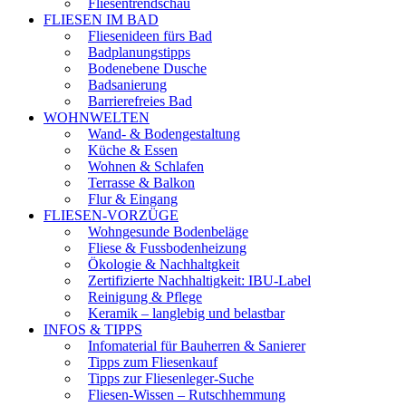
Fliesentrendschau
FLIESEN IM BAD
Fliesenideen fürs Bad
Badplanungstipps
Bodenebene Dusche
Badsanierung
Barrierefreies Bad
WOHNWELTEN
Wand- & Bodengestaltung
Küche & Essen
Wohnen & Schlafen
Terrasse & Balkon
Flur & Eingang
FLIESEN-VORZÜGE
Wohngesunde Bodenbeläge
Fliese & Fussbodenheizung
Ökologie & Nachhaltgkeit
Zertifizierte Nachhaltigkeit: IBU-Label
Reinigung & Pflege
Keramik – langlebig und belastbar
INFOS & TIPPS
Infomaterial für Bauherren & Sanierer
Tipps zum Fliesenkauf
Tipps zur Fliesenleger-Suche
Fliesen-Wissen – Rutschhemmung