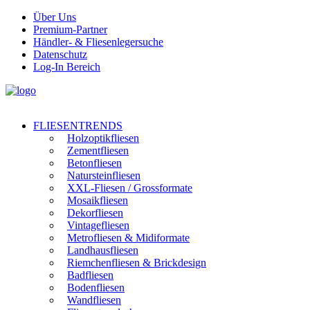
Über Uns
Premium-Partner
Händler- & Fliesenlegersuche
Datenschutz
Log-In Bereich
FLIESENTRENDS
Holzoptikfliesen
Zementfliesen
Betonfliesen
Natursteinfliesen
XXL-Fliesen / Grossformate
Mosaikfliesen
Dekorfliesen
Vintagefliesen
Metrofliesen & Midiformate
Landhausfliesen
Riemchenfliesen & Brickdesign
Badfliesen
Bodenfliesen
Wandfliesen