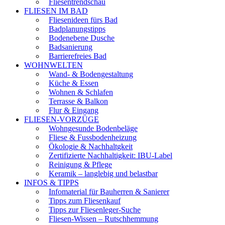
Fliesentrendschau
FLIESEN IM BAD
Fliesenideen fürs Bad
Badplanungstipps
Bodenebene Dusche
Badsanierung
Barrierefreies Bad
WOHNWELTEN
Wand- & Bodengestaltung
Küche & Essen
Wohnen & Schlafen
Terrasse & Balkon
Flur & Eingang
FLIESEN-VORZÜGE
Wohngesunde Bodenbeläge
Fliese & Fussbodenheizung
Ökologie & Nachhaltgkeit
Zertifizierte Nachhaltigkeit: IBU-Label
Reinigung & Pflege
Keramik – langlebig und belastbar
INFOS & TIPPS
Infomaterial für Bauherren & Sanierer
Tipps zum Fliesenkauf
Tipps zur Fliesenleger-Suche
Fliesen-Wissen – Rutschhemmung