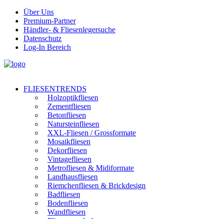
Über Uns
Premium-Partner
Händler- & Fliesenlegersuche
Datenschutz
Log-In Bereich
FLIESENTRENDS
Holzoptikfliesen
Zementfliesen
Betonfliesen
Natursteinfliesen
XXL-Fliesen / Grossformate
Mosaikfliesen
Dekorfliesen
Vintagefliesen
Metrofliesen & Midiformate
Landhausfliesen
Riemchenfliesen & Brickdesign
Badfliesen
Bodenfliesen
Wandfliesen