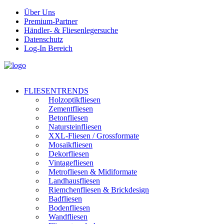
Über Uns
Premium-Partner
Händler- & Fliesenlegersuche
Datenschutz
Log-In Bereich
FLIESENTRENDS
Holzoptikfliesen
Zementfliesen
Betonfliesen
Natursteinfliesen
XXL-Fliesen / Grossformate
Mosaikfliesen
Dekorfliesen
Vintagefliesen
Metrofliesen & Midiformate
Landhausfliesen
Riemchenfliesen & Brickdesign
Badfliesen
Bodenfliesen
Wandfliesen