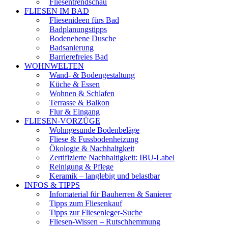
Fliesentrendschau
FLIESEN IM BAD
Fliesenideen fürs Bad
Badplanungstipps
Bodenebene Dusche
Badsanierung
Barrierefreies Bad
WOHNWELTEN
Wand- & Bodengestaltung
Küche & Essen
Wohnen & Schlafen
Terrasse & Balkon
Flur & Eingang
FLIESEN-VORZÜGE
Wohngesunde Bodenbeläge
Fliese & Fussbodenheizung
Ökologie & Nachhaltgkeit
Zertifizierte Nachhaltigkeit: IBU-Label
Reinigung & Pflege
Keramik – langlebig und belastbar
INFOS & TIPPS
Infomaterial für Bauherren & Sanierer
Tipps zum Fliesenkauf
Tipps zur Fliesenleger-Suche
Fliesen-Wissen – Rutschhemmung