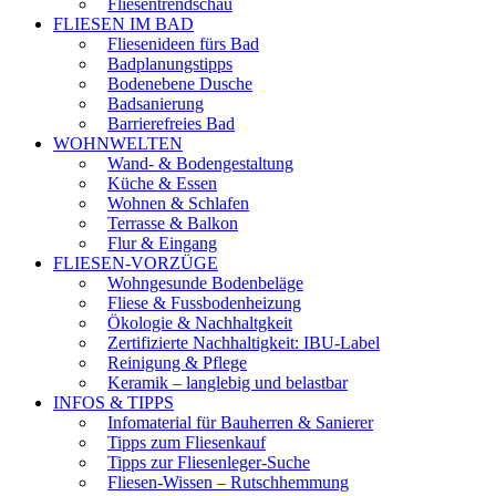
Fliesentrendschau
FLIESEN IM BAD
Fliesenideen fürs Bad
Badplanungstipps
Bodenebene Dusche
Badsanierung
Barrierefreies Bad
WOHNWELTEN
Wand- & Bodengestaltung
Küche & Essen
Wohnen & Schlafen
Terrasse & Balkon
Flur & Eingang
FLIESEN-VORZÜGE
Wohngesunde Bodenbeläge
Fliese & Fussbodenheizung
Ökologie & Nachhaltgkeit
Zertifizierte Nachhaltigkeit: IBU-Label
Reinigung & Pflege
Keramik – langlebig und belastbar
INFOS & TIPPS
Infomaterial für Bauherren & Sanierer
Tipps zum Fliesenkauf
Tipps zur Fliesenleger-Suche
Fliesen-Wissen – Rutschhemmung