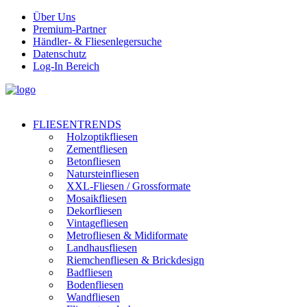
Über Uns
Premium-Partner
Händler- & Fliesenlegersuche
Datenschutz
Log-In Bereich
FLIESENTRENDS
Holzoptikfliesen
Zementfliesen
Betonfliesen
Natursteinfliesen
XXL-Fliesen / Grossformate
Mosaikfliesen
Dekorfliesen
Vintagefliesen
Metrofliesen & Midiformate
Landhausfliesen
Riemchenfliesen & Brickdesign
Badfliesen
Bodenfliesen
Wandfliesen