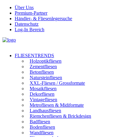
Über Uns
Premium-Partner
Händler- & Fliesenlegersuche
Datenschutz
Log-In Bereich
FLIESENTRENDS
Holzoptikfliesen
Zementfliesen
Betonfliesen
Natursteinfliesen
XXL-Fliesen / Grossformate
Mosaikfliesen
Dekorfliesen
Vintagefliesen
Metrofliesen & Midiformate
Landhausfliesen
Riemchenfliesen & Brickdesign
Badfliesen
Bodenfliesen
Wandfliesen