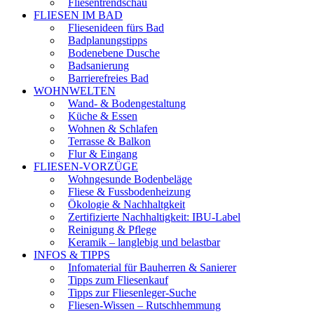
Fliesentrendschau
FLIESEN IM BAD
Fliesenideen fürs Bad
Badplanungstipps
Bodenebene Dusche
Badsanierung
Barrierefreies Bad
WOHNWELTEN
Wand- & Bodengestaltung
Küche & Essen
Wohnen & Schlafen
Terrasse & Balkon
Flur & Eingang
FLIESEN-VORZÜGE
Wohngesunde Bodenbeläge
Fliese & Fussbodenheizung
Ökologie & Nachhaltgkeit
Zertifizierte Nachhaltigkeit: IBU-Label
Reinigung & Pflege
Keramik – langlebig und belastbar
INFOS & TIPPS
Infomaterial für Bauherren & Sanierer
Tipps zum Fliesenkauf
Tipps zur Fliesenleger-Suche
Fliesen-Wissen – Rutschhemmung