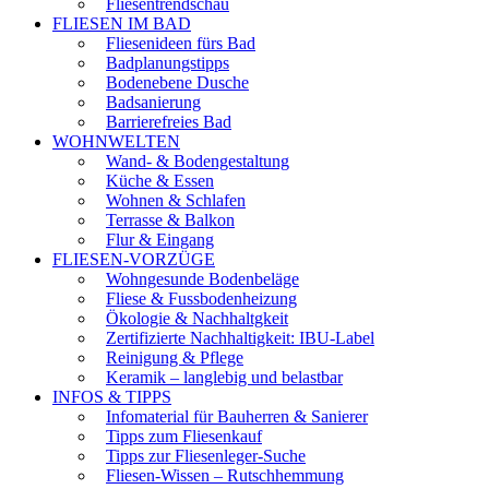
Fliesentrendschau
FLIESEN IM BAD
Fliesenideen fürs Bad
Badplanungstipps
Bodenebene Dusche
Badsanierung
Barrierefreies Bad
WOHNWELTEN
Wand- & Bodengestaltung
Küche & Essen
Wohnen & Schlafen
Terrasse & Balkon
Flur & Eingang
FLIESEN-VORZÜGE
Wohngesunde Bodenbeläge
Fliese & Fussbodenheizung
Ökologie & Nachhaltgkeit
Zertifizierte Nachhaltigkeit: IBU-Label
Reinigung & Pflege
Keramik – langlebig und belastbar
INFOS & TIPPS
Infomaterial für Bauherren & Sanierer
Tipps zum Fliesenkauf
Tipps zur Fliesenleger-Suche
Fliesen-Wissen – Rutschhemmung