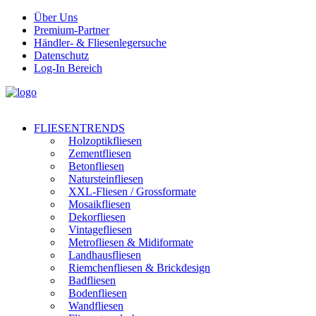
Über Uns
Premium-Partner
Händler- & Fliesenlegersuche
Datenschutz
Log-In Bereich
FLIESENTRENDS
Holzoptikfliesen
Zementfliesen
Betonfliesen
Natursteinfliesen
XXL-Fliesen / Grossformate
Mosaikfliesen
Dekorfliesen
Vintagefliesen
Metrofliesen & Midiformate
Landhausfliesen
Riemchenfliesen & Brickdesign
Badfliesen
Bodenfliesen
Wandfliesen