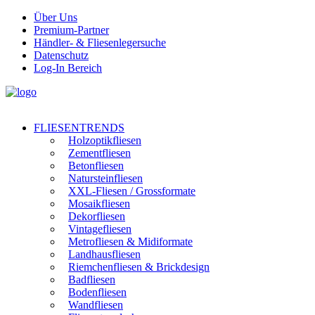
Über Uns
Premium-Partner
Händler- & Fliesenlegersuche
Datenschutz
Log-In Bereich
FLIESENTRENDS
Holzoptikfliesen
Zementfliesen
Betonfliesen
Natursteinfliesen
XXL-Fliesen / Grossformate
Mosaikfliesen
Dekorfliesen
Vintagefliesen
Metrofliesen & Midiformate
Landhausfliesen
Riemchenfliesen & Brickdesign
Badfliesen
Bodenfliesen
Wandfliesen