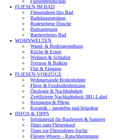
Fliesentrendschau
FLIESEN IM BAD
Fliesenideen fürs Bad
Badplanungstipps
Bodenebene Dusche
Badsanierung
Barrierefreies Bad
WOHNWELTEN
Wand- & Bodengestaltung
Küche & Essen
Wohnen & Schlafen
Terrasse & Balkon
Flur & Eingang
FLIESEN-VORZÜGE
Wohngesunde Bodenbeläge
Fliese & Fussbodenheizung
Ökologie & Nachhaltgkeit
Zertifizierte Nachhaltigkeit: IBU-Label
Reinigung & Pflege
Keramik – langlebig und belastbar
INFOS & TIPPS
Infomaterial für Bauherren & Sanierer
Tipps zum Fliesenkauf
Tipps zur Fliesenleger-Suche
Fliesen-Wissen – Rutschhemmung