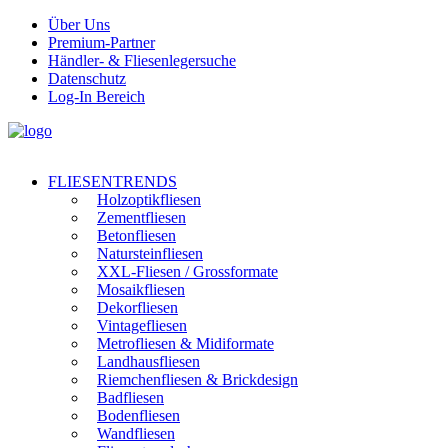
Über Uns
Premium-Partner
Händler- & Fliesenlegersuche
Datenschutz
Log-In Bereich
FLIESENTRENDS
Holzoptikfliesen
Zementfliesen
Betonfliesen
Natursteinfliesen
XXL-Fliesen / Grossformate
Mosaikfliesen
Dekorfliesen
Vintagefliesen
Metrofliesen & Midiformate
Landhausfliesen
Riemchenfliesen & Brickdesign
Badfliesen
Bodenfliesen
Wandfliesen