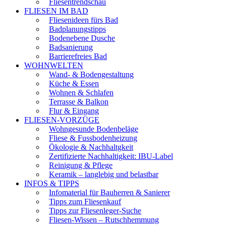
Fliesentrendschau
FLIESEN IM BAD
Fliesenideen fürs Bad
Badplanungstipps
Bodenebene Dusche
Badsanierung
Barrierefreies Bad
WOHNWELTEN
Wand- & Bodengestaltung
Küche & Essen
Wohnen & Schlafen
Terrasse & Balkon
Flur & Eingang
FLIESEN-VORZÜGE
Wohngesunde Bodenbeläge
Fliese & Fussbodenheizung
Ökologie & Nachhaltgkeit
Zertifizierte Nachhaltigkeit: IBU-Label
Reinigung & Pflege
Keramik – langlebig und belastbar
INFOS & TIPPS
Infomaterial für Bauherren & Sanierer
Tipps zum Fliesenkauf
Tipps zur Fliesenleger-Suche
Fliesen-Wissen – Rutschhemmung